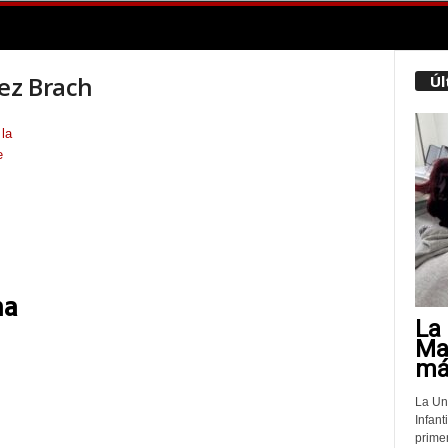
pez Brach
Úl
na
La 
Mat
más
La Un
Infant
prime