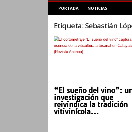
E
PORTADA
NOTICIAS
l
A
c
Etiqueta: Sebastián Ló
o
p
l
e
I
n
f
o
r
m
“El sueño del vino”: u
a
investigación que
t
i
reivindica la tradición
v
vitivinícola...
o