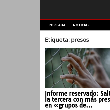
E
PORTADA
NOTICIAS
l
A
c
Etiqueta: presos
o
p
l
e
I
n
f
o
r
m
Informe reservado: Sal
a
la tercera con más pre
t
i
en «grupos de...
v