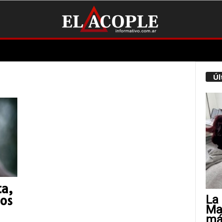
Úl
ta,
La 
sos
Mat
más