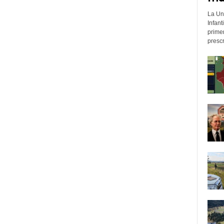
La Un
Infant
prime
prescr