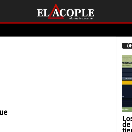
Úl
que
Lo
de
tie