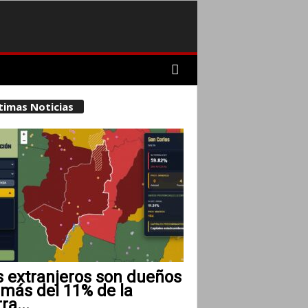
timas Noticias
s extranjeros son dueños
 más del 11% de la
rra...