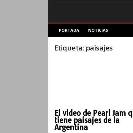
E
PORTADA
NOTICIAS
l
A
c
Etiqueta: paisajes
o
p
l
e
I
n
f
o
r
m
El video de Pearl Jam 
a
tiene paisajes de la
t
i
Argentina
v