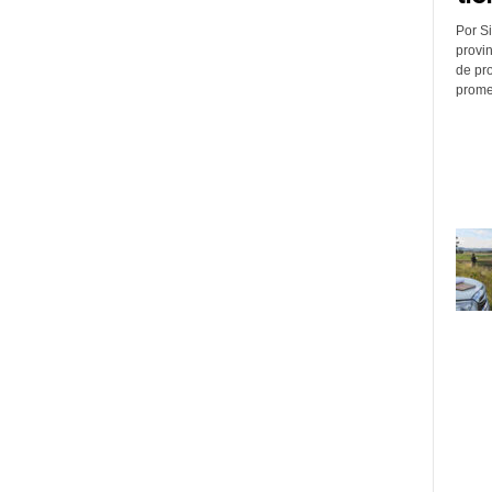
Por Si
provin
de pr
promed