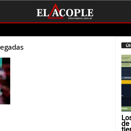
legadas
Úl
Lo
de
tie