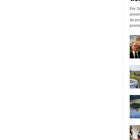
Por Si
provin
de pr
promed