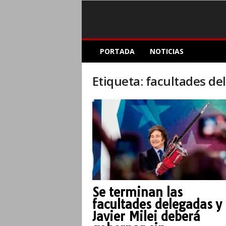
E
PORTADA
NOTICIAS
l
A
c
Etiqueta: facultades de
o
p
l
e
I
n
f
o
r
m
Se terminan las
a
facultades delegadas y
t
i
Javier Milei deberá
v