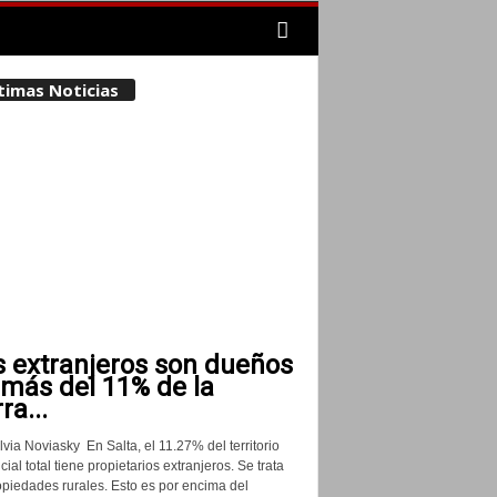
timas Noticias
s extranjeros son dueños
 más del 11% de la
rra...
lvia Noviasky En Salta, el 11.27% del territorio
cial total tiene propietarios extranjeros. Se trata
opiedades rurales. Esto es por encima del