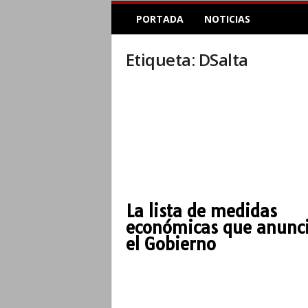
E
PORTADA
NOTICIAS
l
A
c
Etiqueta: DSalta
o
p
l
e
I
n
f
o
r
m
La lista de medidas
a
económicas que anunc
t
i
el Gobierno
v
o