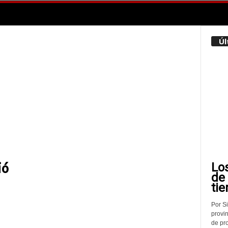
Úl
Lo
ió
de
tie
Por Si
provin
de pr