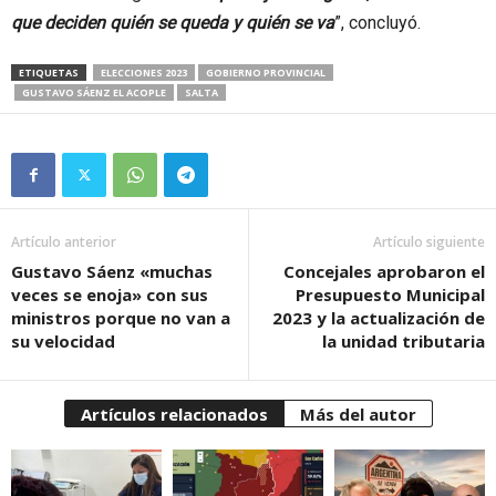
que deciden quién se queda y quién se va
”, concluyó.
ETIQUETAS
ELECCIONES 2023
GOBIERNO PROVINCIAL
GUSTAVO SÁENZ EL ACOPLE
SALTA
Artículo anterior
Artículo siguiente
Gustavo Sáenz «muchas
Concejales aprobaron el
veces se enoja» con sus
Presupuesto Municipal
ministros porque no van a
2023 y la actualización de
su velocidad
la unidad tributaria
Artículos relacionados
Más del autor