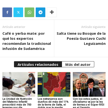
Artículo anterior
Artículo siguiente
Café o yerba mate: por
Salta tiene su Bosque de la
qué los expertos
Poesía Gustavo Cuchi
recomiendan la tradicional
Leguizamón
infusión de Sudamérica
Artículos relacionados
Más del autor
La Unidad de Nutrición
Los extranjeros son
Con los votos justos, el
del Materno Infantil
dueños de más del 11%
oficialismo va por la ley
prescribió más de 700
de la tierra de Salta, el
de tierras y el Súper RIGI
terapias por día
doble que la media
en el Senado