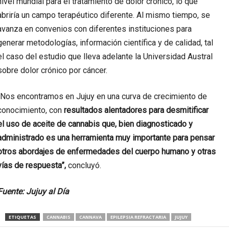
nivel mundial para el tratamiento de dolor crónico, lo que
abriría un campo terapéutico diferente. Al mismo tiempo, se
avanza en convenios con diferentes instituciones para
generar metodologías, información científica y de calidad, tal
el caso del estudio que lleva adelante la Universidad Austral
sobre dolor crónico por cáncer.
“Nos encontramos en Jujuy en una curva de crecimiento de
conocimiento, con
resultados alentadores para desmitificar
el uso de aceite de cannabis que, bien diagnosticado y
administrado es una herramienta muy importante para pensar
otros abordajes de enfermedades del cuerpo humano y otras
vías de respuesta”,
concluyó.
Fuente: Jujuy al Día
ETIQUETAS
CANNABIS
CANNAVA
EPILEPSIA REFRACTARIA
JUJUY