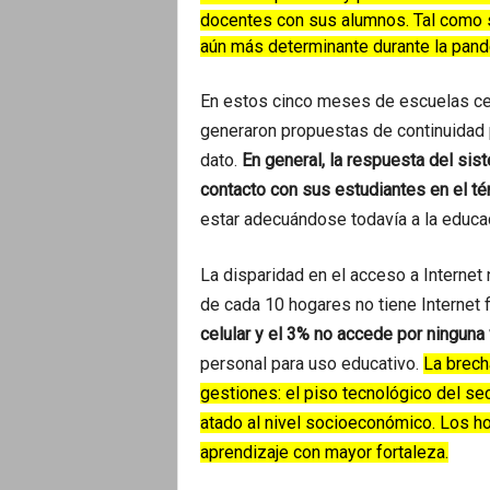
docentes con sus alumnos. Tal como se
aún más determinante durante la pand
En estos cinco meses de escuelas cerr
generaron propuestas de continuidad 
dato.
En general, la respuesta del sis
contacto con sus estudiantes en el 
estar adecuándose todavía a la educa
La disparidad en el acceso a Internet 
de cada 10 hogares no tiene Internet f
celular y el 3% no accede por ninguna 
personal para uso educativo.
La brech
gestiones: el piso tecnológico del sect
atado al nivel socioeconómico. Los h
aprendizaje con mayor fortaleza.