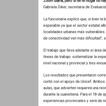
Zoom diaria, pero si en el hogar no h
Gabriela Diker, secretaria de Evaluaci
La funcionaria explicó que, si bien la
esperable ya que el sector estatal alb
localidades urbanas más vulnerables. “
de conectividad ven más dificultad”, s
El trabajo que lleva adelante el área d
líneas de trabajo: sistematizar la exper
nivel nacional y provincial y tres encu
Los resultados que presentaron corres
contó con el apoyo de Unicef. Ambos 
aulas, que advierten requerirá una re
durante la cuarentena. Para el 18 de ag
experiencias provinciales y será de na