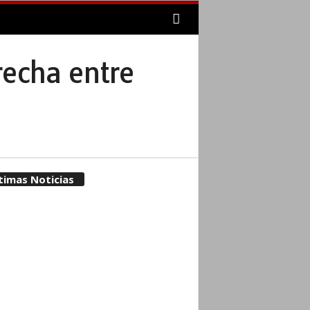
recha entre
timas Noticias