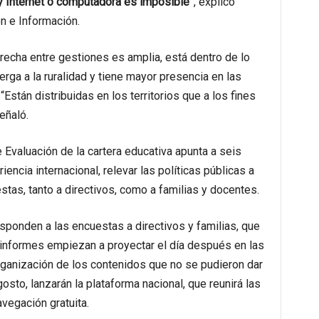
ay Internet o computadora es imposible
”, explicó
ón e Información.
 brecha entre gestiones es amplia, está dentro de lo
erga a la ruralidad y tiene mayor presencia en las
Están distribuidas en los territorios que a los fines
eñaló.
e Evaluación de la cartera educativa apunta a seis
iencia internacional, relevar las políticas públicas a
estas, tanto a directivos, como a familias y docentes.
ponden a las encuestas a directivos y familias, que
informes empiezan a proyectar el día después en las
organización de los contenidos que no se pudieron dar
osto, lanzarán la plataforma nacional, que reunirá las
vegación gratuita.