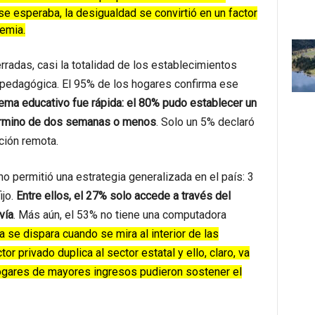
 esperaba, la desigualdad se convirtió en un factor
emia.
adas, casi la totalidad de los establecimientos
pedagógica. El 95% de los hogares confirma ese
tema educativo fue rápida: el 80% pudo establecer un
término de dos semanas o menos
. Solo un 5% declaró
ción remota.
no permitió una estrategia generalizada en el país: 3
ijo.
Entre ellos, el 27% solo accede a través del
vía
. Más aún, el 53% no tiene una computadora
a se dispara cuando se mira al interior de las
or privado duplica al sector estatal y ello, claro, va
ogares de mayores ingresos pudieron sostener el