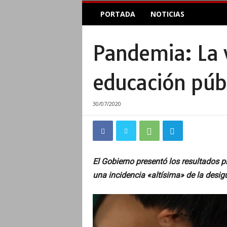
E
PORTADA
NOTICIAS
l
A
c
Pandemia: La v
o
p
l
educación públ
e
I
n
30/07/2020
f
o
r
m
a
El Gobierno presentó los resultados p
t
una incidencia «altísima» de la desi
i
v
o