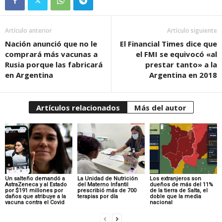
Artículo anterior
Artículo siguiente
Nación anunció que no le
El Financial Times dice que
comprará más vacunas a
el FMI se equivocó «al
Rusia porque las fabricará
prestar tanto» a la
en Argentina
Argentina en 2018
Artículos relacionados
Más del autor
Un salteño demandó a
La Unidad de Nutrición
Los extranjeros son
AstraZeneca y al Estado
del Materno Infantil
dueños de más del 11%
por $191 millones por
prescribió más de 700
de la tierra de Salta, el
daños que atribuye a la
terapias por día
doble que la media
vacuna contra el Covid
nacional