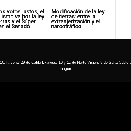
os votos justos, el
Modificación de la ley
alismo va por la ley
de tierras: entre la
erras y el Súper
extranjerización y el
en el Senado
narcotráfico
10, la señal 29 de Cable Express, 10 y 11 de Norte Visión, 8 de Salta Cable C
imagen.