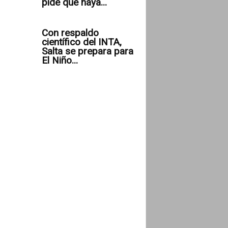
pide que haya...
Con respaldo
científico del INTA,
Salta se prepara para
El Niño...