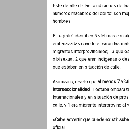
Este detalle de las condiciones de la
números macabros del delito: son mu
hombres.
El registró identificó 5 víctimas con 
embarazadas cuando el varón las mató
migrantes interprovinciales; 13 que es
o bisexual; 2 que eran indígenas o de
que estaban en situación de calle.
Asimismo, reveló que
al menos 7 víc
interseccionalidad
: 1 estaba embaraza
internacionales y en situación de prost
calle, y 1 era migrante interprovincial 
«Cabe advertir que puede existir subr
oficial.