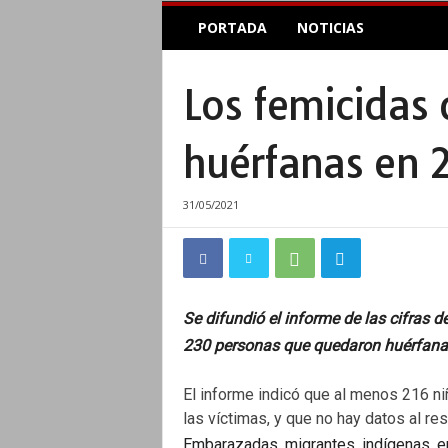
E
PORTADA
NOTICIAS
l
A
c
Los femicidas
o
p
l
huérfanas en 
e
I
n
31/05/2021
f
o
r
m
a
Se difundió el informe de las cifras d
t
230 personas que quedaron huérfanas
i
v
o
El informe indicó que al menos 216 n
las víctimas, y que no hay datos al re
Embarazadas, migrantes, indígenas, en