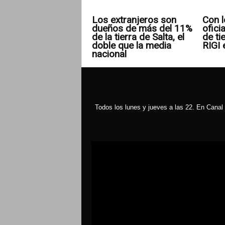
Los extranjeros son
Con l
dueños de más del 11%
ofici
de la tierra de Salta, el
de ti
doble que la media
RIGI 
nacional
Todos los lunes y jueves a las 22. En Canal 
Reproductor
de
vídeo