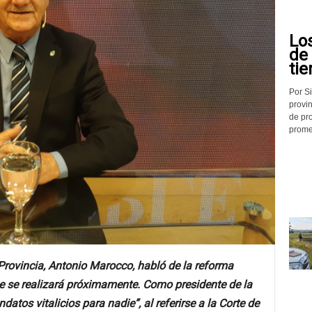
Lo
de
tie
Por Si
provin
de pr
promed
 Provincia, Antonio Marocco, habló de la reforma
ue se realizará próximamente. Como presidente de la
tos vitalicios para nadie”, al referirse a la Corte de