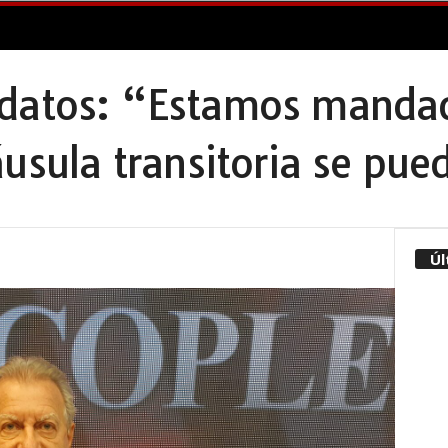
datos: “Estamos mandad
áusula transitoria se pu
Úl