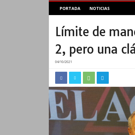
E
PORTADA
NOTICIAS
l
A
c
Límite de man
o
p
l
2, pero una cl
e
I
n
04/10/2021
f
o
r
m
a
t
i
v
o