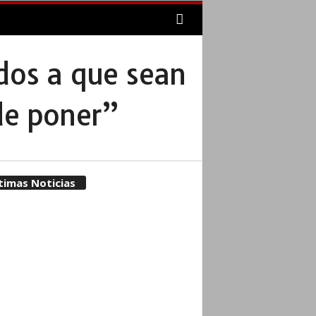
os a que sean
ede poner”
timas Noticias