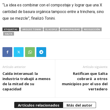
“La idea es combinar con el compostaje y lograr que una X
cantidad de basura orgánica tampoco entre a trinchera, sino
que se mezcle”, finalizó Tonini.
ETIQUETAS
AROLDO TONINI
EL ACOPLE
MUNICIPALIDAD
RECOLECCIÓN
SALTA
Artículo anterior
Artículo siguiente
Caída interanual: la
Ratifican que Salta
industria trabajó a menos
cobrará a otros
de la mitad de su
municipios por el uso del
capacidad
vertedero
Artículos relacionados
Más del autor