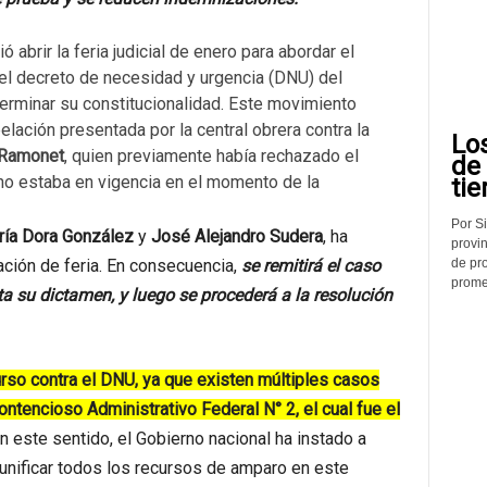
 abrir la feria judicial de enero para abordar el
el decreto de necesidad y urgencia (DNU) del
erminar su constitucionalidad. Este movimiento
elación presentada por la central obrera contra la
Lo
 Ramonet
, quien previamente había rechazado el
de
o estaba en vigencia en el momento de la
tie
Por Si
ía Dora González
y
José Alejandro Sudera
, ha
provin
de pr
tación de feria. En consecuencia,
se remitirá el caso
promed
ta su dictamen, y luego se procederá a la resolución
urso contra el DNU, ya que existen múltiples casos
ntencioso Administrativo Federal N° 2, el cual fue el
n este sentido, el Gobierno nacional ha instado a
 unificar todos los recursos de amparo en este