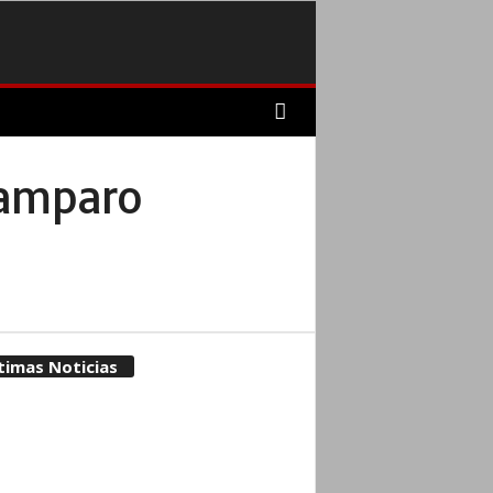
l amparo
timas Noticias