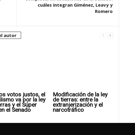
cuáles integran Giménez, Leavy y
Romero
l autor
os votos justos, el
Modificación de la ley
alismo va por la ley
de tierras: entre la
erras y el Súper
extranjerización y el
en el Senado
narcotráfico