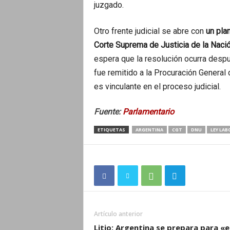
juzgado.
Otro frente judicial se abre con
un pla
Corte Suprema de Justicia de la Naci
espera que la resolución ocurra despu
fue remitido a la Procuración General 
es vinculante en el proceso judicial.
Fuente:
Parlamentario
ETIQUETAS
ARGENTINA
CGT
DNU
LEY LAB
Artículo anterior
Litio: Argentina se prepara para «e