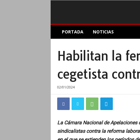
E
PORTADA
NOTICIAS
l
A
c
Habilitan la fe
o
p
l
cegetista cont
e
I
n
02/01/2024
f
o
r
m
a
La Cámara Nacional de Apelaciones d
t
sindicalistas contra la reforma labora
i
v
en el que se extienden los períodos 