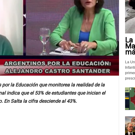
La 
Mat
más
La Un
Infant
prime
prescr
s por la Educación que monitorea la realidad de la
al indica que el 53% de estudiantes que inician el
. En Salta la cifra desciende al 43%.