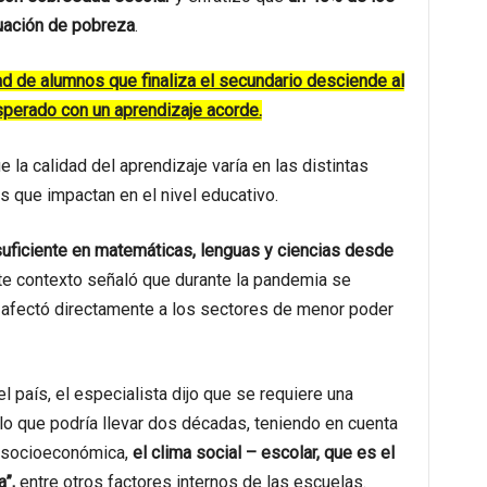
tuación de pobreza
.
dad de alumnos que finaliza el secundario desciende al
sperado con un aprendizaje acorde.
e la calidad del aprendizaje varía en las distintas
s que impactan en el nivel educativo.
suficiente en matemáticas, lenguas y ciencias desde
e contexto señaló que durante la pandemia se
y afectó directamente a los sectores de menor poder
 país, el especialista dijo que se requiere una
o que podría llevar dos décadas, teniendo en cuenta
n socioeconómica,
el clima social – escolar, que es el
”,
entre otros factores internos de las escuelas.