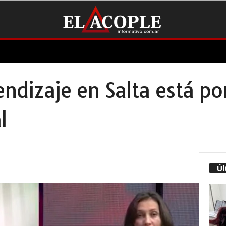
endizaje en Salta está po
l
Úl