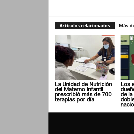
Artículos relacionados
Más de
La Unidad de Nutrición
Los e
del Materno Infantil
dueñ
prescribió más de 700
de la 
terapias por día
doble
nacio