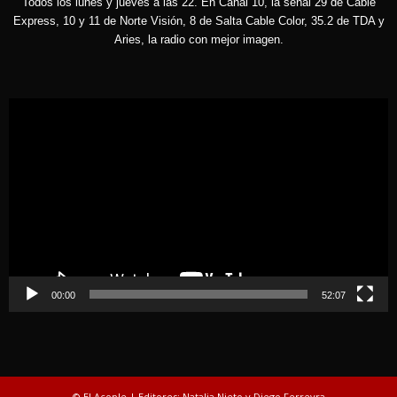
Todos los lunes y jueves a las 22. En Canal 10, la señal 29 de Cable
Express, 10 y 11 de Norte Visión, 8 de Salta Cable Color, 35.2 de TDA y
Aries, la radio con mejor imagen.
Reproductor
de
vídeo
00:00
52:07
© El Acople | Editores: Natalia Nieto y Diego Ferreyra