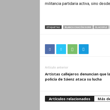
militancia partidaria activa, sino desde 
ETIQUETAS
BLANCA CHACÓN DORR
EL ACOPLE
Artículo anterior
Artistas callejeros denuncian que l
policía de Sáenz ataca su lucha
Artículos relacionados
Más de