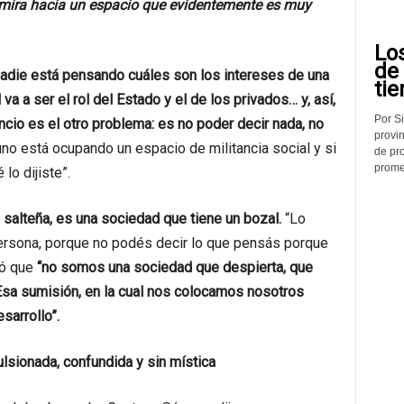
 mira hacia un espacio que evidentemente es muy
Lo
de
 “nadie está pensando cuáles son los intereses de una
tie
va a ser el rol del Estado y el de los privados… y, así,
Por Si
encio es el otro problema: es no poder decir nada, no
provin
uno está ocupando un espacio de militancia social y si
de pr
promed
lo dijiste”.
a salteña, es una sociedad que tiene un bozal.
“Lo
ersona, porque no podés decir lo que pensás porque
gó que
“no somos una sociedad que despierta, que
a sumisión, en la cual nos colocamos nosotros
sarrollo”.
lsionada, confundida y sin mística