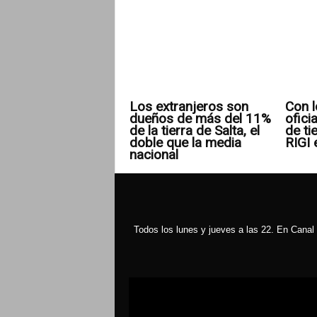
Los extranjeros son
Con l
dueños de más del 11%
ofici
de la tierra de Salta, el
de ti
doble que la media
RIGI 
nacional
Todos los lunes y jueves a las 22. En Canal 
Reproductor
de
vídeo