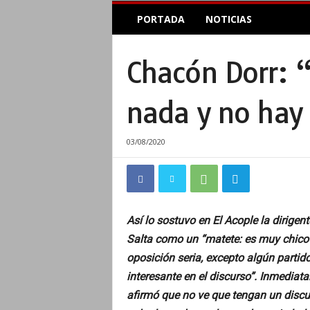
E
PORTADA
NOTICIAS
l
A
c
Chacón Dorr: “
o
p
l
nada y no hay
e
I
n
03/08/2020
f
o
r
m
a
Así lo sostuvo en El Acople la dirigent
t
Salta como un “matete: es muy chico 
i
v
oposición seria, excepto algún partid
o
interesante en el discurso”. Inmediata
afirmó que no ve que tengan un discu