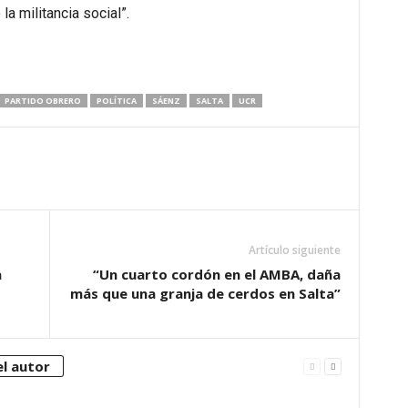
la militancia social”.
PARTIDO OBRERO
POLÍTICA
SÁENZ
SALTA
UCR
Artículo siguiente
a
“Un cuarto cordón en el AMBA, daña
más que una granja de cerdos en Salta”
l autor