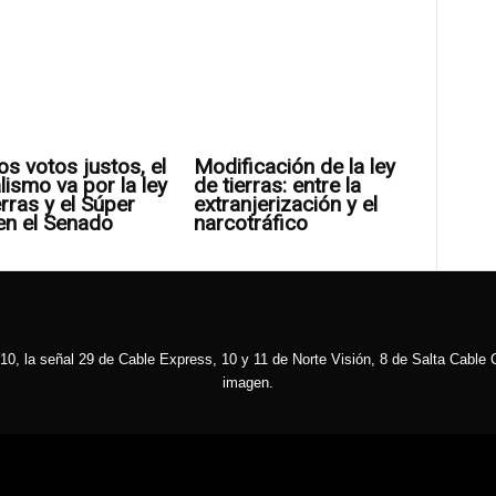
os votos justos, el
Modificación de la ley
alismo va por la ley
de tierras: entre la
erras y el Súper
extranjerización y el
en el Senado
narcotráfico
10, la señal 29 de Cable Express, 10 y 11 de Norte Visión, 8 de Salta Cable C
imagen.