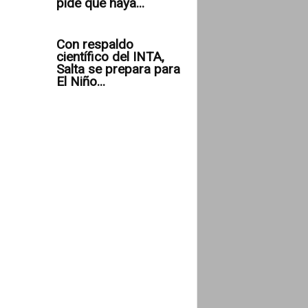
pide que haya...
Con respaldo
científico del INTA,
Salta se prepara para
El Niño...