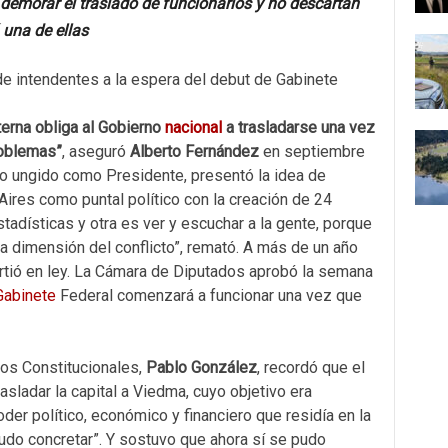
demorar el traslado de funcionarios y no descartan
 una de ellas
lterna obliga al Gobierno
nacional
a trasladarse una vez
problemas”
, aseguró
Alberto Fernández
en septiembre
do ungido como Presidente, presentó la idea de
ires como puntal político con la creación de 24
stadísticas y otra es ver y escuchar a la gente, porque
 dimensión del conflicto”, remató. A más de un año
virtió en ley. La Cámara de Diputados aprobó la semana
Gabinete
Federal comenzará a funcionar una vez que
tos Constitucionales,
Pablo González
, recordó que el
sladar la capital a Viedma, cuyo objetivo era
oder político, económico y financiero que residía en la
udo concretar”. Y sostuvo que ahora sí se pudo