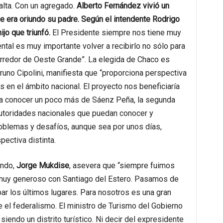
alta. Con un agregado.
Alberto Fernández vivió un
de era oriundo su padre. Según el intendente Rodrigo
ijo que triunfó.
El Presidente siempre nos tiene muy
ntal es muy importante volver a recibirlo no sólo para
orredor de Oeste Grande”. La elegida de Chaco es
uno Cipolini, manifiesta que “proporciona perspectiva
 en el ámbito nacional. El proyecto nos beneficiaría
ría conocer un poco más de Sáenz Peña, la segunda
 autoridades nacionales que puedan conocer y
roblemas y desafíos, aunque sea por unos días,
ectiva distinta.
ondo,
Jorge Mukdise
, asevera que “siempre fuimos
 muy generoso con Santiago del Estero. Pasamos de
ar los últimos lugares. Para nosotros es una gran
e el federalismo. El ministro de Turismo del Gobierno
 siendo un distrito turístico. Ni decir del expresidente