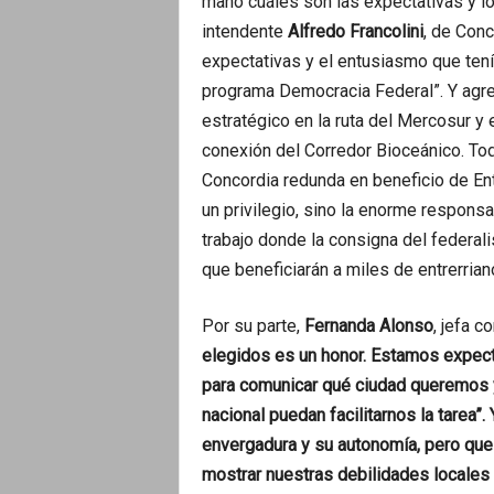
mano cuáles son las expectativas y los
intendente
Alfredo Francolini
, de Con
expectativas y el entusiasmo que ten
programa Democracia Federal”. Y agre
estratégico en la ruta del Mercosur y e
conexión del Corredor Bioceánico. Tod
Concordia redunda en beneficio de En
un privilegio, sino la enorme respons
trabajo donde la consigna del federal
que beneficiarán a miles de entrerrian
Por su parte,
Fernanda Alonso
, jefa 
elegidos es un honor. Estamos expe
para comunicar qué ciudad queremos y
nacional puedan facilitarnos la tarea”
envergadura y su autonomía, pero que
mostrar nuestras debilidades locales y