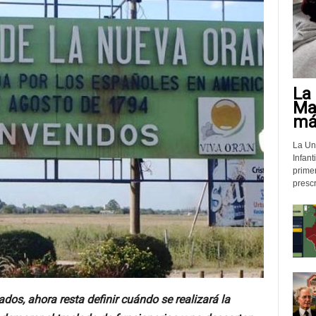
La 
Mat
más
La Un
Infant
prime
prescr
dos, ahora resta definir cuándo se realizará la