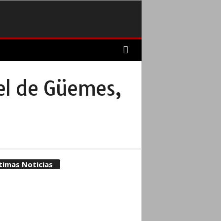
el de Güemes,
timas Noticias