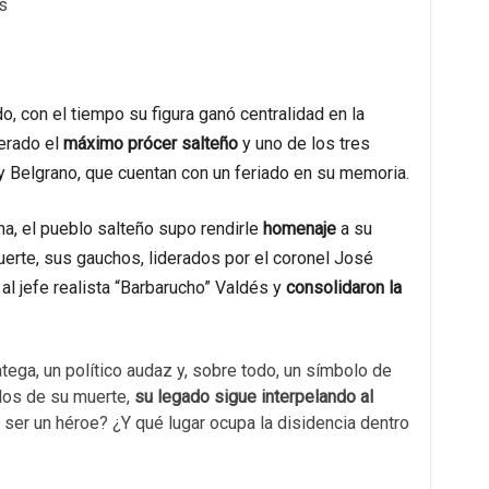
s
o, con el tiempo su figura ganó centralidad en la
derado el
máximo prócer salteño
y uno de los tres
 y Belgrano, que cuentan con un feriado en su memoria.
na, el pueblo salteño supo rendirle
homenaje
a su
rte, sus gauchos, liderados por el coronel José
l jefe realista “Barbarucho” Valdés y
consolidaron la
ega, un político audaz y, sobre todo, un símbolo de
glos de su muerte,
su legado sigue interpelando al
y ser un héroe? ¿Y qué lugar ocupa la disidencia dentro