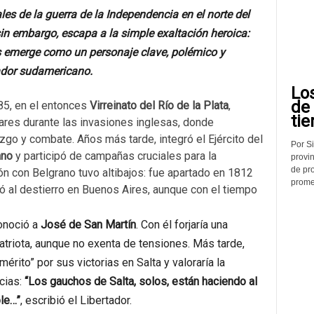
s de la guerra de la Independencia en el norte del
, sin embargo, escapa a la simple exaltación heroica:
s emerge como un personaje clave, polémico y
ador sudamericano.
Lo
de
85, en el entonces
Virreinato del Río de la Plata
,
tie
res durante las invasiones inglesas, donde
zgo y combate. Años más tarde, integró el Ejército del
Por Si
ano
y participó de campañas cruciales para la
provin
de pr
ón con Belgrano tuvo altibajos: fue apartado en 1812
promed
vó al destierro en Buenos Aires, aunque con el tiempo
onoció a
José de San Martín
. Con él forjaría una
atriota, aunque no exenta de tensiones. Más tarde,
rito” por sus victorias en Salta y valoraría la
cias:
“Los gauchos de Salta, solos, están haciendo al
le…”
, escribió el Libertador.