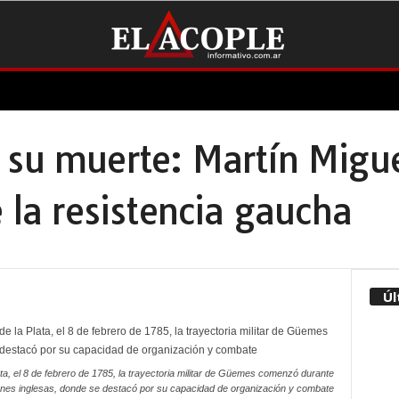
 su muerte: Martín Migu
e la resistencia gaucha
Úl
ata, el 8 de febrero de 1785, la trayectoria militar de Güemes comenzó durante
ones inglesas, donde se destacó por su capacidad de organización y combate