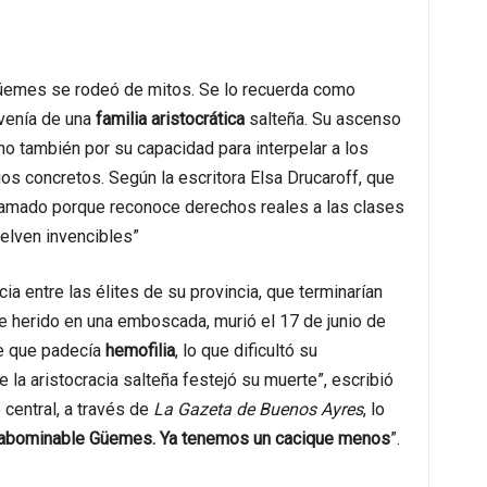
 Güemes se rodeó de mitos. Se lo recuerda como
ovenía de una
familia
aristocrática
salteña. Su ascenso
ino también por su capacidad para interpelar a los
s concretos. Según la escritora Elsa Drucaroff, que
s amado porque reconoce derechos reales a las clases
uelven invencibles”
a entre las élites de su provincia, que terminarían
e herido en una emboscada, murió el 17 de junio de
e que padecía
hemofilia
, lo que dificultó su
 la aristocracia salteña festejó su muerte”, escribió
 central, a través de
La Gazeta de Buenos Ayres
, lo
 abominable Güemes. Ya tenemos un cacique menos
”.