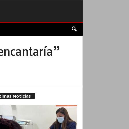
encantaría”
timas Noticias