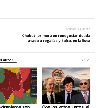
Artículo siguiente
Chubut, primera en renegociar deuda
atada a regalías y Salta, en la lista
l autor
xtranjeros son
Con los votos justos, el