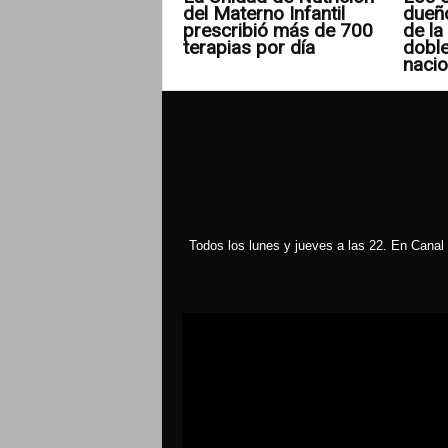
del Materno Infantil
dueñ
prescribió más de 700
de la 
terapias por día
doble
nacio
Todos los lunes y jueves a las 22. En Canal 
Reproductor
de
vídeo